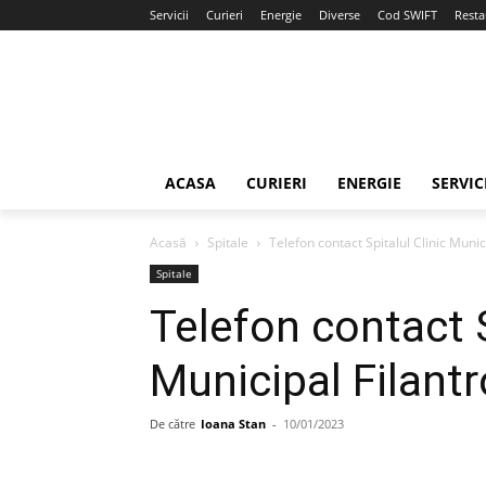
Servicii
Curieri
Energie
Diverse
Cod SWIFT
Resta
ACASA
CURIERI
ENERGIE
SERVIC
Acasă
Spitale
Telefon contact Spitalul Clinic Munic
Spitale
Telefon contact S
Municipal Filant
De către
Ioana Stan
-
10/01/2023