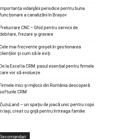
Importanța vidanjării periodice pentru buna
funcționare a canalizării în Brașov
Prelucrare CNC – Ghid pentru servicii de
debitare, frezare și gravare
Cele mai frecvente greșeli în gestionarea
clienților și cum să le eviți
De la Excel la CRM: pasul esențial pentru firmele
care vor să evolueze
Firmele mici și mijlocii din România descoperă
softurile CRM
ZuzuLand – un spațiu de joacă unic pentru copii
în Iași, creat cu grijă pentru întreaga familie
Recomandari