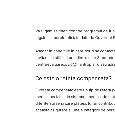
Va rugam sa tineti cont de programul de funct
legale si liberele oficiale date de Guvernul 
Asadar in conditiile in care doriti sa contact
invitam sa utilizati una dintre cele 3 metod
centruevaluarecovid@filantropia.ro
sau adres
Ce este o reteta compensata?
O reteta compensata este un tip de reteta p
medic specialist. In sistemul medical de sta
diferite surse si care platesc lunar contrib
aceasta asigurare si unele categorii de per