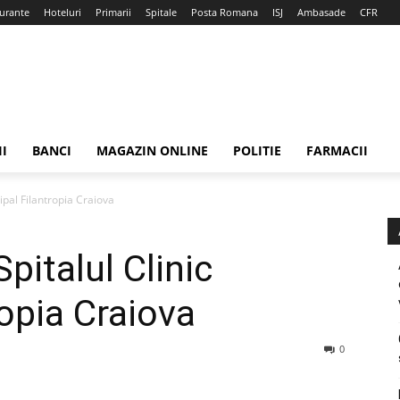
urante
Hoteluri
Primarii
Spitale
Posta Romana
ISJ
Ambasade
CFR
II
BANCI
MAGAZIN ONLINE
POLITIE
FARMACII
ipal Filantropia Craiova
pitalul Clinic
ropia Craiova
0