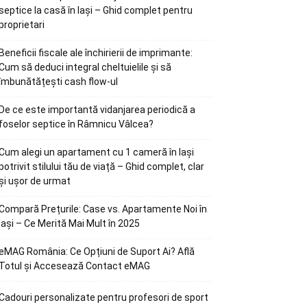
septice la casă în Iași – Ghid complet pentru
proprietari
Beneficii fiscale ale închirierii de imprimante:
Cum să deduci integral cheltuielile și să
îmbunătățești cash flow-ul
De ce este importantă vidanjarea periodică a
foselor septice în Râmnicu Vâlcea?
Cum alegi un apartament cu 1 cameră în Iași
potrivit stilului tău de viață – Ghid complet, clar
și ușor de urmat
Compară Prețurile: Case vs. Apartamente Noi în
Iași – Ce Merită Mai Mult în 2025
eMAG România: Ce Opțiuni de Suport Ai? Află
Totul și Accesează Contact eMAG
Cadouri personalizate pentru profesori de sport