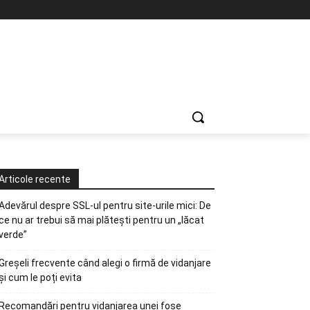
Articole recente
Adevărul despre SSL-ul pentru site-urile mici: De
ce nu ar trebui să mai plătești pentru un „lăcat
verde”
Greșeli frecvente când alegi o firmă de vidanjare
și cum le poți evita
Recomandări pentru vidanjarea unei fose