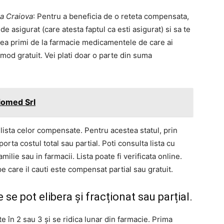
ia Craiova
: Pentru a beneficia de o reteta compensata,
e asigurat (care atesta faptul ca esti asigurat) si sa te
putea primi de la farmacie medicamentele de care ai
mod gratuit. Vei plati doar o parte din suma
iomed Srl
sta celor compensate. Pentru acestea statul, prin
rta costul total sau partial. Poti consulta lista cu
ie sau in farmacii. Lista poate fi verificata online.
e care il cauti este compensat partial sau gratuit.
se pot elibera și fracționat sau parțial.
e în 2 sau 3 și se ridica lunar din farmacie. Prima