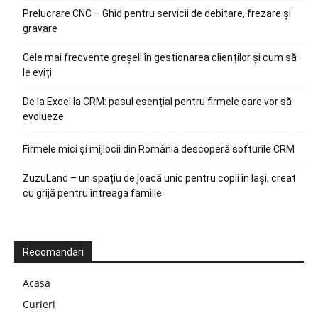
Prelucrare CNC – Ghid pentru servicii de debitare, frezare și
gravare
Cele mai frecvente greșeli în gestionarea clienților și cum să
le eviți
De la Excel la CRM: pasul esențial pentru firmele care vor să
evolueze
Firmele mici și mijlocii din România descoperă softurile CRM
ZuzuLand – un spațiu de joacă unic pentru copii în Iași, creat
cu grijă pentru întreaga familie
Recomandari
Acasa
Curieri