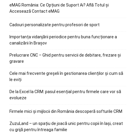
eMAG România: Ce Opțiuni de Suport Ai? Află Totul și
Accesează Contact eMAG
Cadouri personalizate pentru profesori de sport
Importanța vidanjării periodice pentru buna funcționare a
canalizării în Brașov
Prelucrare CNC – Ghid pentru servicii de debitare, frezare și
gravare
Cele mai frecvente greșeli în gestionarea clienților și cum să
le eviți
De la Excel la CRM: pasul esențial pentru firmele care vor să
evolueze
Firmele mici și mijlocii din România descoperă softurile CRM
ZuzuLand – un spațiu de joacă unic pentru copii în Iași, creat
cu grijă pentru întreaga familie