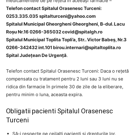
medicamentele de pe rețetă în aceeași farmacie –
Telefon contact Spitalul Orasenesc Turceni:
0253.335.035
spitalturceni@yahoo.com
Spitalul Municipal Gheorgheni Gheorgheni, B-dul. Lacu
Roșu Nr.16 0266-365032
covid@spitalgh.ro
Spitalul Municipal Toplita Topli’a, Str.. Victor Babeș, Nr.3
0266-342432 int.101
birou.internari@spitaltoplita.ro
Spital Județean De Urgență
.
Telefon contact Spitalul Orasenesc Turceni: Daca o rețetă
compensata cu tratament pentru 2 luni sau 3 luni nu se
ridica din farmacie în primele 30 de zile de la eliberare,
pentru minim o luna, aceasta expira.
Obligatii pacienti Spitalul Orasenesc
Turceni
Să-i respecte pe ceilalţi pacienţi şi drepturile lor.