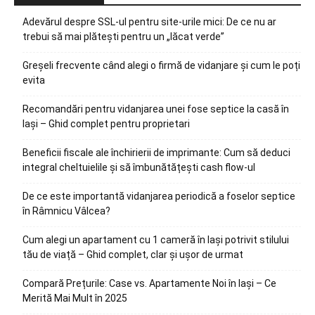
Adevărul despre SSL-ul pentru site-urile mici: De ce nu ar
trebui să mai plătești pentru un „lăcat verde”
Greșeli frecvente când alegi o firmă de vidanjare și cum le poți
evita
Recomandări pentru vidanjarea unei fose septice la casă în
Iași – Ghid complet pentru proprietari
Beneficii fiscale ale închirierii de imprimante: Cum să deduci
integral cheltuielile și să îmbunătățești cash flow-ul
De ce este importantă vidanjarea periodică a foselor septice
în Râmnicu Vâlcea?
Cum alegi un apartament cu 1 cameră în Iași potrivit stilului
tău de viață – Ghid complet, clar și ușor de urmat
Compară Prețurile: Case vs. Apartamente Noi în Iași – Ce
Merită Mai Mult în 2025