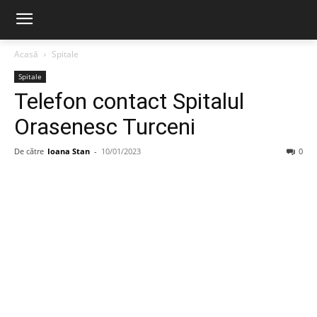
Acasă
Spitale
Spitale
Telefon contact Spitalul
Orasenesc Turceni
De către
Ioana Stan
-
10/01/2023
0