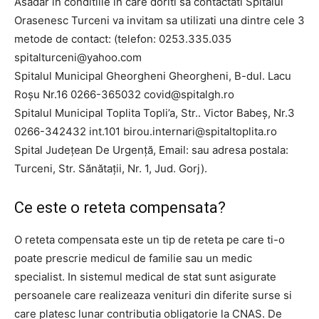
Asadar in conditiile in care doriti sa contactati Spitalul
Orasenesc Turceni va invitam sa utilizati una dintre cele 3
metode de contact: (telefon: 0253.335.035
spitalturceni@yahoo.com
Spitalul Municipal Gheorgheni Gheorgheni, B-dul. Lacu
Roșu Nr.16 0266-365032
covid@spitalgh.ro
Spitalul Municipal Toplita Topli’a, Str.. Victor Babeș, Nr.3
0266-342432 int.101
birou.internari@spitaltoplita.ro
Spital Județean De Urgență, Email: sau adresa postala:
Turceni, Str. Sănătaţii, Nr. 1, Jud. Gorj).
Ce este o reteta compensata?
O reteta compensata este un tip de reteta pe care ti-o
poate prescrie medicul de familie sau un medic
specialist. In sistemul medical de stat sunt asigurate
persoanele care realizeaza venituri din diferite surse si
care platesc lunar contributia obligatorie la CNAS. De