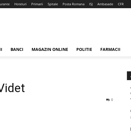
urante
Hoteluri
Primarii
Spitale
Posta Romana
ISJ
Ambasade
CFR
II
BANCI
MAGAZIN ONLINE
POLITIE
FARMACII
Videt
0