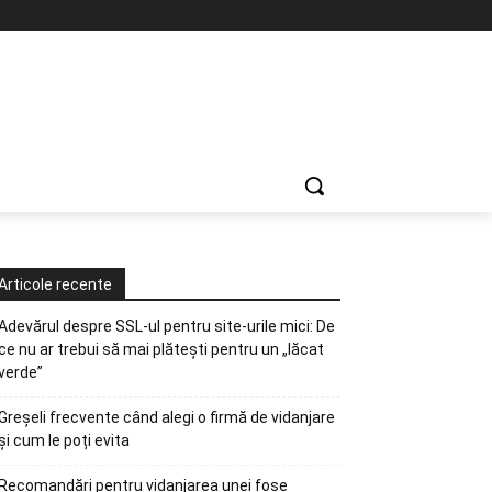
Articole recente
Adevărul despre SSL-ul pentru site-urile mici: De
ce nu ar trebui să mai plătești pentru un „lăcat
verde”
Greșeli frecvente când alegi o firmă de vidanjare
și cum le poți evita
Recomandări pentru vidanjarea unei fose