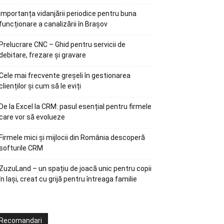
Importanța vidanjării periodice pentru buna
funcționare a canalizării în Brașov
Prelucrare CNC – Ghid pentru servicii de
debitare, frezare și gravare
Cele mai frecvente greșeli în gestionarea
clienților și cum să le eviți
De la Excel la CRM: pasul esențial pentru firmele
care vor să evolueze
Firmele mici și mijlocii din România descoperă
softurile CRM
ZuzuLand – un spațiu de joacă unic pentru copii
în Iași, creat cu grijă pentru întreaga familie
Recomandari