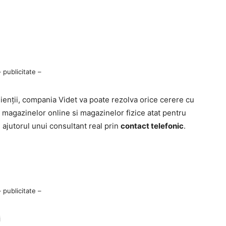
– publicitate –
 clienții, compania Videt va poate rezolva orice cerere cu
l magazinelor online si magazinelor fizice atat pentru
u ajutorul unui consultant real prin
contact telefonic
.
– publicitate –
i