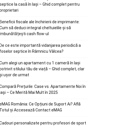
septice la casă în Iași – Ghid complet pentru
proprietari
Beneficii fiscale ale închirierii de imprimante:
Cum să deduci integral cheltuielile și să
îmbunătățești cash flow-ul
De ce este importantă vidanjarea periodică a
foselor septice în Râmnicu Vâlcea?
Cum alegi un apartament cu 1 cameră în Iași
potrivit stilului tău de viață – Ghid complet, clar
și ușor de urmat
Compară Prețurile: Case vs. Apartamente Noi în
Iași – Ce Merită Mai Mult în 2025
eMAG România: Ce Opțiuni de Suport Ai? Află
Totul și Accesează Contact eMAG
Cadouri personalizate pentru profesori de sport