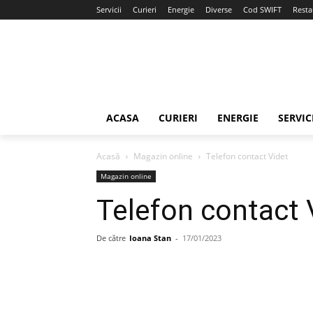
Servicii
Curieri
Energie
Diverse
Cod SWIFT
Resta
ACASA
CURIERI
ENERGIE
SERVIC
Acasă
Magazin online
Telefon contact Videt
Magazin online
Telefon contact 
De către
Ioana Stan
-
17/01/2023