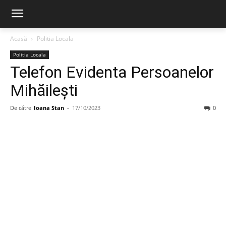
Acasă
Politia Locala
Politia Locala
Telefon Evidenta Persoanelor
Mihăilești
De către
Ioana Stan
-
17/10/2023
0