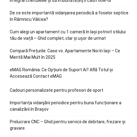
integral cheltuielile și să îmbunătățești cash flow-ul
De ce este importantă vidanjarea periodică a foselor septice
în Râmnicu Vâlcea?
Cum alegi un apartament cu 1 cameră în Iași potrivit stilului
tău de viață – Ghid complet, clar și ușor de urmat
Compară Prețurile: Case vs. Apartamente Noi în Iași – Ce
Merită Mai Mult în 2025
eMAG România: Ce Opțiuni de Suport Ai? Află Totul și
Accesează Contact eMAG
Cadouri personalizate pentru profesori de sport
Importanța vidanjării periodice pentru buna funcționare a
canalizării în Brașov
Prelucrare CNC – Ghid pentru servicii de debitare, frezare și
gravare