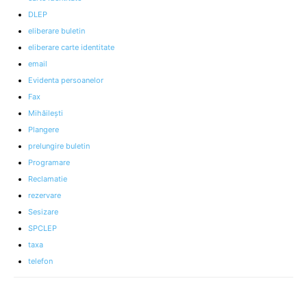
DLEP
eliberare buletin
eliberare carte identitate
email
Evidenta persoanelor
Fax
Mihăileşti
Plangere
prelungire buletin
Programare
Reclamatie
rezervare
Sesizare
SPCLEP
taxa
telefon