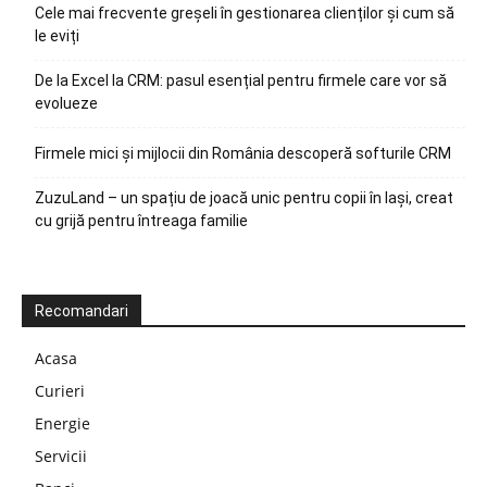
Cele mai frecvente greșeli în gestionarea clienților și cum să
le eviți
De la Excel la CRM: pasul esențial pentru firmele care vor să
evolueze
Firmele mici și mijlocii din România descoperă softurile CRM
ZuzuLand – un spațiu de joacă unic pentru copii în Iași, creat
cu grijă pentru întreaga familie
Recomandari
Acasa
Curieri
Energie
Servicii