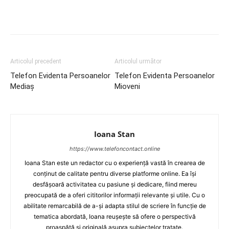
Articolul precedent
Articolul următor
Telefon Evidenta Persoanelor
Telefon Evidenta Persoanelor
Mediaș
Mioveni
Ioana Stan
https://www.telefoncontact.online
Ioana Stan este un redactor cu o experiență vastă în crearea de
conținut de calitate pentru diverse platforme online. Ea își
desfășoară activitatea cu pasiune și dedicare, fiind mereu
preocupată de a oferi cititorilor informații relevante și utile. Cu o
abilitate remarcabilă de a-și adapta stilul de scriere în funcție de
tematica abordată, Ioana reușește să ofere o perspectivă
proaspătă și originală asupra subiectelor tratate.