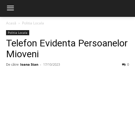
Acasă
Politia Locala
Politia Locala
Telefon Evidenta Persoanelor
Mioveni
De către
Ioana Stan
-
17/10/2023
0