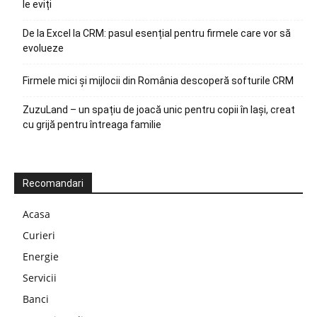
le eviți
De la Excel la CRM: pasul esențial pentru firmele care vor să
evolueze
Firmele mici și mijlocii din România descoperă softurile CRM
ZuzuLand – un spațiu de joacă unic pentru copii în Iași, creat
cu grijă pentru întreaga familie
Recomandari
Acasa
Curieri
Energie
Servicii
Banci