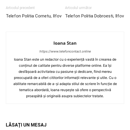
Articolul precedent
Articolul următor
Telefon Politia Cornetu, Ilfov
Telefon Politia Dobroesti, Ilfov
Ioana Stan
https://www.telefoncontact.online
Ioana Stan este un redactor cu o experiență vastă în crearea de
conținut de calitate pentru diverse platforme online. Ea își
desfășoară activitatea cu pasiune și dedicare, fiind mereu
preocupată de a oferi cititorilor informații relevante și utile. Cu o
abilitate remarcabilă de a-și adapta stilul de scriere în funcție de
tematica abordată, Ioana reușește să ofere o perspectivă
proaspătă și originală asupra subiectelor tratate.
LĂSAȚI UN MESAJ