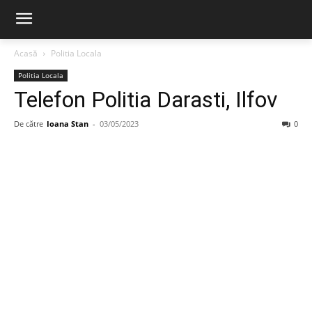
Acasă
Politia Locala
Politia Locala
Telefon Politia Darasti, Ilfov
De către
Ioana Stan
-
03/05/2023
0