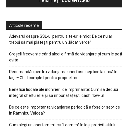
Articole recente
Adevărul despre SSL-ul pentru site-urile mici: De ce nu ar
trebui să mai plătești pentru un „lăcat verde”
Greșeli frecvente când alegi o firmă de vidanjare și cum le poți
evita
Recomandări pentru vidanjarea unei fose septice la casă în
Iași – Ghid complet pentru proprietari
Beneficii fiscale ale închirierii de imprimante: Cum să deduci
integral cheltuielile și să îmbunătățești cash flow-ul
De ce este importantă vidanjarea periodică a foselor septice
în Râmnicu Vâlcea?
Cum alegi un apartament cu 1 cameră în Iași potrivit stilului