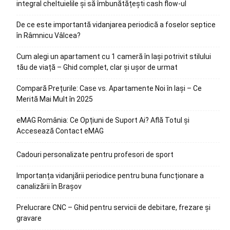
integral cheltuielile și să îmbunătățești cash flow-ul
De ce este importantă vidanjarea periodică a foselor septice
în Râmnicu Vâlcea?
Cum alegi un apartament cu 1 cameră în Iași potrivit stilului
tău de viață – Ghid complet, clar și ușor de urmat
Compară Prețurile: Case vs. Apartamente Noi în Iași – Ce
Merită Mai Mult în 2025
eMAG România: Ce Opțiuni de Suport Ai? Află Totul și
Accesează Contact eMAG
Cadouri personalizate pentru profesori de sport
Importanța vidanjării periodice pentru buna funcționare a
canalizării în Brașov
Prelucrare CNC – Ghid pentru servicii de debitare, frezare și
gravare