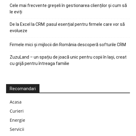
Cele mai frecvente greșeli în gestionarea clienților și cum să
le eviți
De la Excel la CRM: pasul esențial pentru firmele care vor să
evolueze
Firmele mici și mijlocii din România descoperă softurile CRM
ZuzuLand – un spațiu de joacă unic pentru copii în Iași, creat
cu grijă pentru întreaga familie
Recomandari
Acasa
Curieri
Energie
Servicii