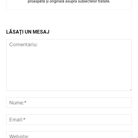
proaspătă și originală asupra subiectelor tratate.
LĂSAȚI UN MESAJ