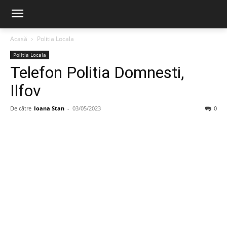
Acasă
Politia Locala
Politia Locala
Telefon Politia Domnesti,
Ilfov
De către
Ioana Stan
-
03/05/2023
0