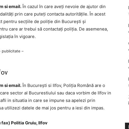
m si email.
În cazul în care aveți nevoie de ajutor din
lități prin care puteți contacta autoritățile. În acest
t pentru secțiile de poliție din București și
tru care ar trebui să contactați poliția. De asemenea,
gislația în vigoare.
– publicitate –
fov
m si email.
În București si Ilfov, Poliția Română are o
iecare sector al Bucurestiului sau daca vorbim de Ilfov in
fli in situatia in care se impune sa apelezi prin
a utilizezi datele de mai jos pentru a iesi din impas.
ax) Politia Gruiu, Ilfov