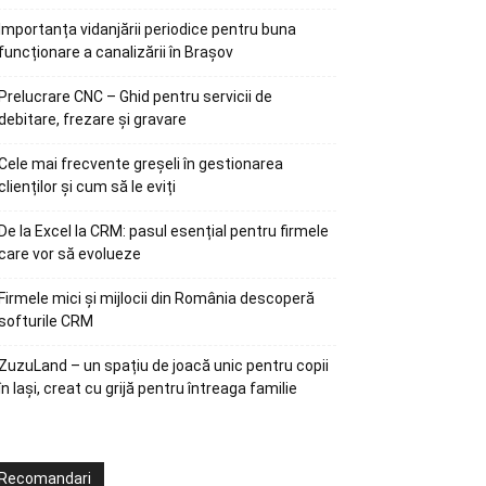
Importanța vidanjării periodice pentru buna
funcționare a canalizării în Brașov
Prelucrare CNC – Ghid pentru servicii de
debitare, frezare și gravare
Cele mai frecvente greșeli în gestionarea
clienților și cum să le eviți
De la Excel la CRM: pasul esențial pentru firmele
care vor să evolueze
Firmele mici și mijlocii din România descoperă
softurile CRM
ZuzuLand – un spațiu de joacă unic pentru copii
în Iași, creat cu grijă pentru întreaga familie
Recomandari