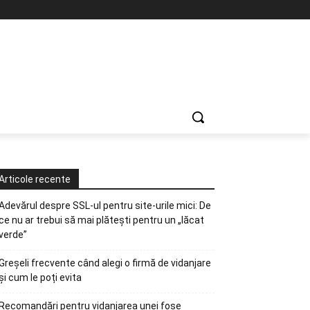
Articole recente
Adevărul despre SSL-ul pentru site-urile mici: De
ce nu ar trebui să mai plătești pentru un „lăcat
verde”
Greșeli frecvente când alegi o firmă de vidanjare
și cum le poți evita
Recomandări pentru vidanjarea unei fose