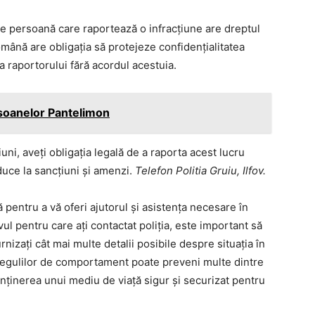
ce persoană care raportează o infracțiune are dreptul
mână are obligația să protejeze confidențialitatea
ea raportorului fără acordul acestuia.
soanelor Pantelimon
iuni, aveți obligația legală de a raporta acest lucru
 duce la sancțiuni și amenzi.
Telefon Politia Gruiu, Ilfov.
 pentru a vă oferi ajutorul și asistența necesare în
vul pentru care ați contactat poliția, este important să
urnizați cât mai multe detalii posibile despre situația în
 a regulilor de comportament poate preveni multe dintre
enținerea unui mediu de viață sigur și securizat pentru