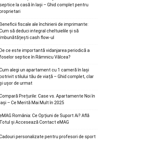
septice la casă în Iași – Ghid complet pentru
proprietari
Beneficii fiscale ale închirierii de imprimante:
Cum să deduci integral cheltuielile și să
îmbunătățești cash flow-ul
De ce este importantă vidanjarea periodică a
foselor septice în Râmnicu Vâlcea?
Cum alegi un apartament cu 1 cameră în Iași
potrivit stilului tău de viață – Ghid complet, clar
și ușor de urmat
Compară Prețurile: Case vs. Apartamente Noi în
Iași – Ce Merită Mai Mult în 2025
eMAG România: Ce Opțiuni de Suport Ai? Află
Totul și Accesează Contact eMAG
Cadouri personalizate pentru profesori de sport