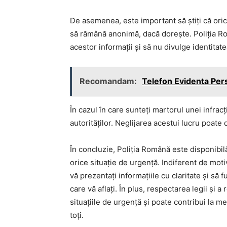
De asemenea, este important să știți că ori
să rămână anonimă, dacă dorește. Poliția Ro
acestor informații și să nu divulge identitat
Recomandam:
Telefon Evidenta Per
În cazul în care sunteți martorul unei infracț
autorităților. Neglijarea acestui lucru poate
În concluzie, Poliția Română este disponibilă
orice situație de urgență. Indiferent de moti
vă prezentați informațiile cu claritate și să f
care vă aflați. În plus, respectarea legii și
situațiile de urgență și poate contribui la m
toți.