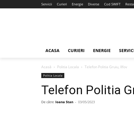
Servicii
Curieri
Energie
Diverse
Cod SWIFT
Resta
ACASA
CURIERI
ENERGIE
SERVIC
Acasă
Politia Locala
Telefon Politia Gruiu, Ilfov
Politia Locala
Telefon Politia Gr
De către
Ioana Stan
-
03/05/2023