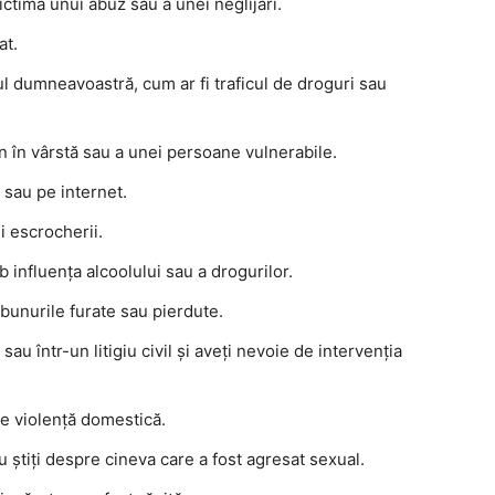
ictima unui abuz sau a unei neglijări.
at.
rul dumneavoastră, cum ar fi traficul de droguri sau
n în vârstă sau a unei persoane vulnerabile.
n sau pe internet.
i escrocherii.
influența alcoolului sau a drogurilor.
bunurile furate sau pierdute.
sau într-un litigiu civil și aveți nevoie de intervenția
de violență domestică.
u știți despre cineva care a fost agresat sexual.