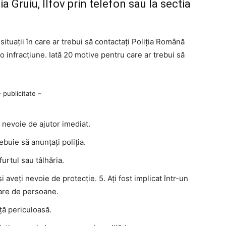
a Gruiu, Ilfov prin telefon sau la sectia
situații în care ar trebui să contactați Poliția Română
 o infracțiune. Iată 20 motive pentru care ar trebui să
– publicitate –
ți nevoie de ajutor imediat.
ebuie să anunțați poliția.
furtul sau tâlhăria.
 aveți nevoie de protecție. 5. Ați fost implicat într-un
pare de persoane.
ță periculoasă.