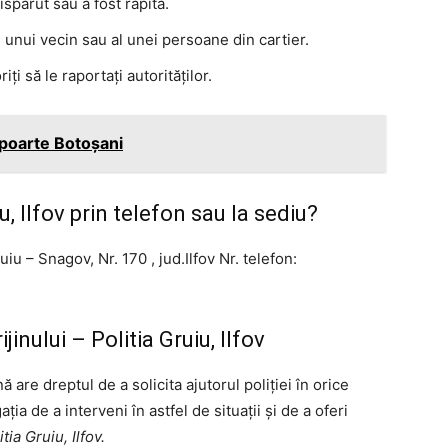
spărut sau a fost răpită.
unui vecin sau al unei persoane din cartier.
iți să le raportați autorităților.
apoarte Botoșani
, Ilfov prin telefon sau la sediu?
uiu – Snagov, Nr. 170 , jud.Ilfov Nr. telefon:
jinului – Politia Gruiu, Ilfov
 are dreptul de a solicita ajutorul poliției în orice
ia de a interveni în astfel de situații și de a oferi
tia Gruiu, Ilfov.