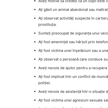
Aveți motive să credeți că un copil este v
Ați găsit un animal abandonat sau maltrat
Ați observat activități suspecte în cartie
prostituția.
Sunteți preocupat de siguranța unui veci
Ați fost amenințat sau hărțuit prin telefo
Ați fost victima unei înșelăciuni sau a une
Ați observat o persoană care conduce sub 
Aveți nevoie de ajutor pentru a recupera 
Ați fost implicat într-un conflict de muncă 
poliției.
Aveți nevoie de asistență într-o situație 
Ați fost victima unei agresiuni sexuale sa