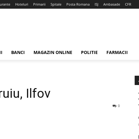
urante
Hoteluri
Primarii
Spitale
Posta Romana
ISJ
Ambasade
CFR
II
BANCI
MAGAZIN ONLINE
POLITIE
FARMACII
uiu, Ilfov
0