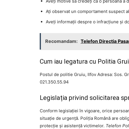
Aveți motive să credeți că o persoană a di
Ați observat un comportament suspect al 
Aveți informații despre o infracțiune și dor
Recomandam:
Telefon Directia Pas
Cum iau legatura cu Politia Gruiu
Postul de politie Gruiu, Ilfov Adresa: Sos. Gr
021.350.55.94
Legislația privind solicitarea spri
Conform legislației în vigoare, orice persoană
situație de urgență. Poliția Română are obligaț
protecție și asistență victimelor.
Telefon Poli