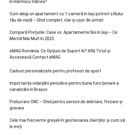
în Râmnicu Vâlcea?
Cum alegi un apartament cu 1 cameră în Iași potrivit stilului
tău de viață – Ghid complet, clar și ușor de urmat
Compară Prețurile: Case vs. Apartamente Noi în Iași – Ce
Merită Mai Mult în 2025
eMAG România: Ce Opțiuni de Suport Ai? Află Totul și
Accesează Contact eMAG
Cadouri personalizate pentru profesori de sport
Importanța vidanjării periodice pentru buna funcționare a
canalizării în Brașov
Prelucrare CNC – Ghid pentru servicii de debitare, frezare și
gravare
Cele mai frecvente greșeli în gestionarea clienților și cum să
le eviți