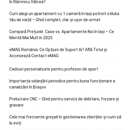
în Râmnicu Vâlcea?
Cum alegi un apartament cu 1 cameră în Iași potrivit stilului
tău de viață – Ghid complet, clar și ușor de urmat
Compară Prețurile: Case vs. Apartamente Noi în Iași – Ce
Merită Mai Mult în 2025
eMAG România: Ce Opțiuni de Suport Ai? Află Totul și
Accesează Contact eMAG
Cadouri personalizate pentru profesori de sport
Importanța vidanjării periodice pentru buna funcționare a
canalizării în Brașov
Prelucrare CNC – Ghid pentru servicii de debitare, frezare și
gravare
Cele mai frecvente greșeli în gestionarea clienților și cum să
le eviți