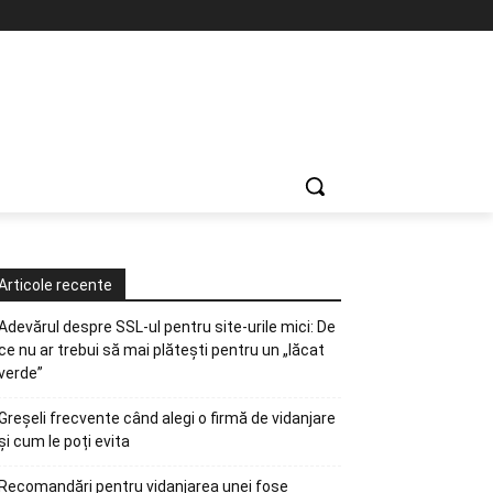
Articole recente
Adevărul despre SSL-ul pentru site-urile mici: De
ce nu ar trebui să mai plătești pentru un „lăcat
verde”
Greșeli frecvente când alegi o firmă de vidanjare
și cum le poți evita
Recomandări pentru vidanjarea unei fose