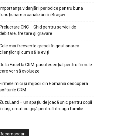
Importanța vidanjării periodice pentru buna
funcționare a canalizării în Brașov
Prelucrare CNC – Ghid pentru servicii de
debitare, frezare și gravare
Cele mai frecvente greșeli în gestionarea
clienților și cum să le eviți
De la Excel la CRM: pasul esențial pentru firmele
care vor să evolueze
Firmele mici și mijlocii din România descoperă
softurile CRM
ZuzuLand – un spațiu de joacă unic pentru copii
în Iași, creat cu grijă pentru întreaga familie
Recomandari