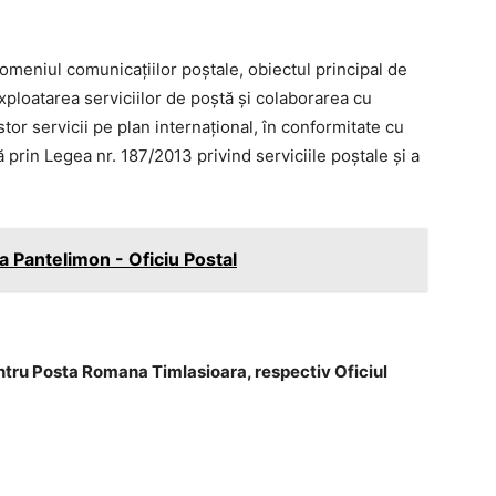
omeniul comunicaţiilor poştale, obiectul principal de
exploatarea serviciilor de poştă şi colaborarea cu
stor servicii pe plan internaţional, în conformitate cu
prin Legea nr. 187/2013 privind serviciile poştale şi a
 Pantelimon - Oficiu Postal
ntru Posta Romana TimIasioara, respectiv Oficiul