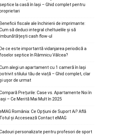
septice la casă în Iași – Ghid complet pentru
proprietari
Beneficii fiscale ale închirierii de imprimante:
Cum să deduci integral cheltuielile și să
îmbunătățești cash flow-ul
De ce este importantă vidanjarea periodică a
foselor septice în Râmnicu Vâlcea?
Cum alegi un apartament cu 1 cameră în Iași
potrivit stilului tău de viață – Ghid complet, clar
și ușor de urmat
Compară Prețurile: Case vs. Apartamente Noi în
Iași – Ce Merită Mai Mult în 2025
eMAG România: Ce Opțiuni de Suport Ai? Află
Totul și Accesează Contact eMAG
Cadouri personalizate pentru profesori de sport