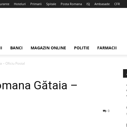
urante
Hoteluri
Primarii
Spitale
Posta Romana
ISJ
Ambasade
CFR
II
BANCI
MAGAZIN ONLINE
POLITIE
FARMACII
 – Oficiu Postal
omana Gătaia –
0