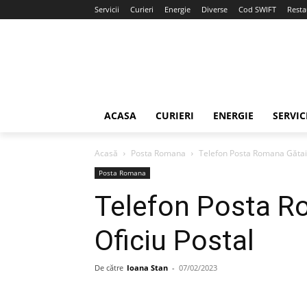
Servicii
Curieri
Energie
Diverse
Cod SWIFT
Resta
ACASA
CURIERI
ENERGIE
SERVIC
Acasă
Posta Romana
Telefon Posta Romana Gătaia
Posta Romana
Telefon Posta R
Oficiu Postal
De către
Ioana Stan
-
07/02/2023