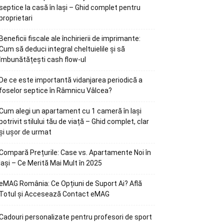
septice la casă în Iași – Ghid complet pentru
proprietari
Beneficii fiscale ale închirierii de imprimante:
Cum să deduci integral cheltuielile și să
îmbunătățești cash flow-ul
De ce este importantă vidanjarea periodică a
foselor septice în Râmnicu Vâlcea?
Cum alegi un apartament cu 1 cameră în Iași
potrivit stilului tău de viață – Ghid complet, clar
și ușor de urmat
Compară Prețurile: Case vs. Apartamente Noi în
Iași – Ce Merită Mai Mult în 2025
eMAG România: Ce Opțiuni de Suport Ai? Află
Totul și Accesează Contact eMAG
Cadouri personalizate pentru profesori de sport