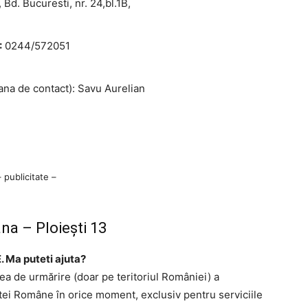
 Bd. Bucuresti, nr. 24,bl.1B,
:
0244/572051
na de contact): Savu Aurelian
– publicitate –
na – Ploieşti 13
. Ma puteti ajuta?
tea de urmărire (doar pe teritoriul României) a
ştei Române în orice moment, exclusiv pentru serviciile