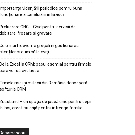
Importanța vidanjării periodice pentru buna
funcționare a canalizării în Brașov
Prelucrare CNC – Ghid pentru servicii de
debitare, frezare și gravare
Cele mai frecvente greșeli în gestionarea
clienților și cum să le eviți
De la Excel la CRM: pasul esențial pentru firmele
care vor să evolueze
Firmele mici și mijlocii din România descoperă
softurile CRM
ZuzuLand – un spațiu de joacă unic pentru copii
în Iași, creat cu grijă pentru întreaga familie
Recomandari