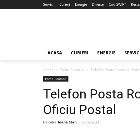
Servicii
Curieri
Energie
Diverse
Cod SWIFT
Resta
ACASA
CURIERI
ENERGIE
SERVIC
Acasă
Posta Romana
Telefon Posta Romana Ploieşt
Posta Romana
Telefon Posta R
Oficiu Postal
De către
Ioana Stan
-
08/02/2023