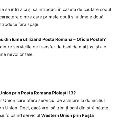
ie să intri aici şi să introduci în caseta de căutare codul
13 caractere dintre care primele două şi ultimele două
ntroduce fără spaţii.
 sau din lume utilizand Posta Romana – Oficiu Postal?
 dintre serviciile de transfer de bani de mai jos, şi ale
ine nevoilor tale.
nion prin Posta Romana Ploieşti 13?
Union care oferă serviciul de achitare la domiciliul
n Union. Deci, dacă vrei să trimiţi bani din străinătate
ai folosind serviciul
Western Union prin Poşta