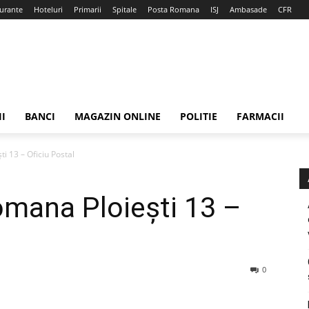
urante
Hoteluri
Primarii
Spitale
Posta Romana
ISJ
Ambasade
CFR
II
BANCI
MAGAZIN ONLINE
POLITIE
FARMACII
i 13 – Oficiu Postal
omana Ploieşti 13 –
0