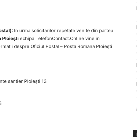
ostal)
: In urma solicitarilor repetate venite din partea
Ploieşti
echipa TelefonContact.Online vine in
rmatii despre Oficiul Postal – Posta Romana Ploieşti
nte santier Ploieşti 13
3