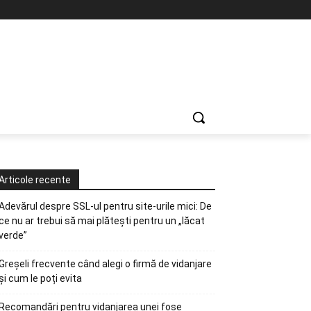
Articole recente
Adevărul despre SSL-ul pentru site-urile mici: De
ce nu ar trebui să mai plătești pentru un „lăcat
verde”
Greșeli frecvente când alegi o firmă de vidanjare
și cum le poți evita
Recomandări pentru vidanjarea unei fose