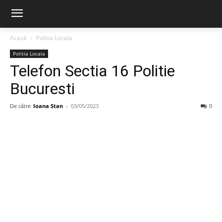
Acasă
Politia Locala
Politia Locala
Telefon Sectia 16 Politie
Bucuresti
De către
Ioana Stan
-
03/05/2023
0