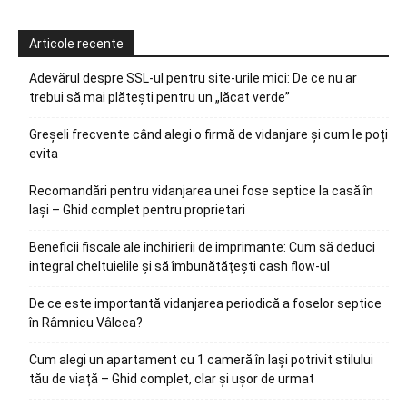
Articole recente
Adevărul despre SSL-ul pentru site-urile mici: De ce nu ar
trebui să mai plătești pentru un „lăcat verde”
Greșeli frecvente când alegi o firmă de vidanjare și cum le poți
evita
Recomandări pentru vidanjarea unei fose septice la casă în
Iași – Ghid complet pentru proprietari
Beneficii fiscale ale închirierii de imprimante: Cum să deduci
integral cheltuielile și să îmbunătățești cash flow-ul
De ce este importantă vidanjarea periodică a foselor septice
în Râmnicu Vâlcea?
Cum alegi un apartament cu 1 cameră în Iași potrivit stilului
tău de viață – Ghid complet, clar și ușor de urmat