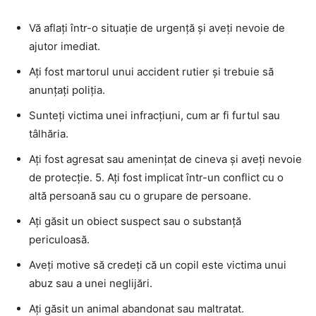
Vă aflați într-o situație de urgență și aveți nevoie de
ajutor imediat.
Ați fost martorul unui accident rutier și trebuie să
anunțați poliția.
Sunteți victima unei infracțiuni, cum ar fi furtul sau
tâlhăria.
Ați fost agresat sau amenințat de cineva și aveți nevoie
de protecție. 5. Ați fost implicat într-un conflict cu o
altă persoană sau cu o grupare de persoane.
Ați găsit un obiect suspect sau o substanță
periculoasă.
Aveți motive să credeți că un copil este victima unui
abuz sau a unei neglijări.
Ați găsit un animal abandonat sau maltratat.