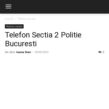
Acasă
Politia Locala
Politia Locala
Telefon Sectia 2 Politie
Bucuresti
De către
Ioana Stan
-
03/05/2023
0