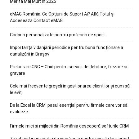
Merită Mai Mult în 2025
eMAG România: Ce Opțiuni de Suport Ai? Află Totul și
Accesează Contact eMAG
Cadouri personalizate pentru profesori de sport
Importanța vidanjării periodice pentru buna funcționare a
canalizării în Brașov
Prelucrare CNC – Ghid pentru servicii de debitare, frezare și
gravare
Cele mai frecvente greșeli în gestionarea clienților și cum să
le eviți
De la Excel la CRM: pasul esențial pentru firmele care vor să
evolueze
Firmele mici și mijlocii din România descoperă softurile CRM
ZuzuLand – un spațiu de joacă unic pentru copii în Iași, creat