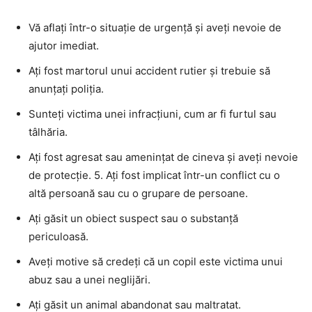
Vă aflați într-o situație de urgență și aveți nevoie de
ajutor imediat.
Ați fost martorul unui accident rutier și trebuie să
anunțați poliția.
Sunteți victima unei infracțiuni, cum ar fi furtul sau
tâlhăria.
Ați fost agresat sau amenințat de cineva și aveți nevoie
de protecție. 5. Ați fost implicat într-un conflict cu o
altă persoană sau cu o grupare de persoane.
Ați găsit un obiect suspect sau o substanță
periculoasă.
Aveți motive să credeți că un copil este victima unui
abuz sau a unei neglijări.
Ați găsit un animal abandonat sau maltratat.