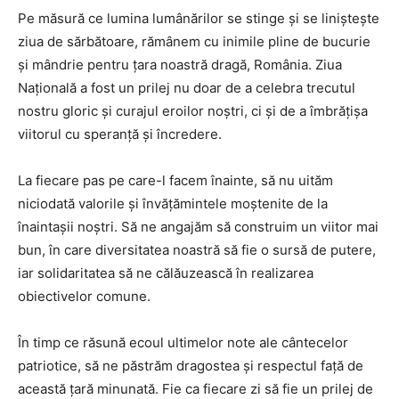
Pe măsură ce lumina lumânărilor se stinge și se liniștește
ziua de sărbătoare, rămânem cu inimile pline de bucurie
și mândrie pentru țara noastră dragă, România. Ziua
Națională a fost un prilej nu doar de a celebra trecutul
nostru gloric și curajul eroilor noștri, ci și de a îmbrățișa
viitorul cu speranță și încredere.
La fiecare pas pe care-l facem înainte, să nu uităm
niciodată valorile și învățămintele moștenite de la
înaintașii noștri. Să ne angajăm să construim un viitor mai
bun, în care diversitatea noastră să fie o sursă de putere,
iar solidaritatea să ne călăuzească în realizarea
obiectivelor comune.
În timp ce răsună ecoul ultimelor note ale cântecelor
patriotice, să ne păstrăm dragostea și respectul față de
această țară minunată. Fie ca fiecare zi să fie un prilej de