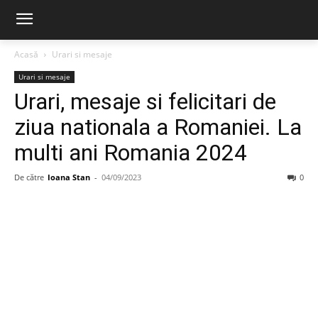
Acasă
Urari si mesaje
Urari si mesaje
Urari, mesaje si felicitari de
ziua nationala a Romaniei. La
multi ani Romania 2024
De către
Ioana Stan
-
04/09/2023
0