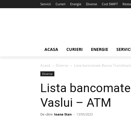
Servicii
Curieri
Energie
Diverse
Cod SWIFT
Resta
ACASA
CURIERI
ENERGIE
SERVIC
Acasă
Diverse
Lista bancomate Banca Transilvani
Diverse
Lista bancomate
Vaslui – ATM
De către
Ioana Stan
-
13/05/2023