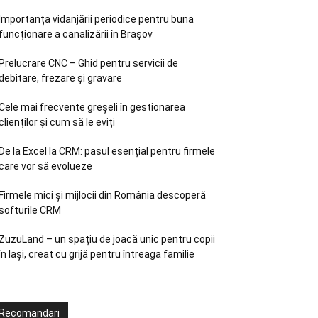
Importanța vidanjării periodice pentru buna
funcționare a canalizării în Brașov
Prelucrare CNC – Ghid pentru servicii de
debitare, frezare și gravare
Cele mai frecvente greșeli în gestionarea
clienților și cum să le eviți
De la Excel la CRM: pasul esențial pentru firmele
care vor să evolueze
Firmele mici și mijlocii din România descoperă
softurile CRM
ZuzuLand – un spațiu de joacă unic pentru copii
în Iași, creat cu grijă pentru întreaga familie
Recomandari