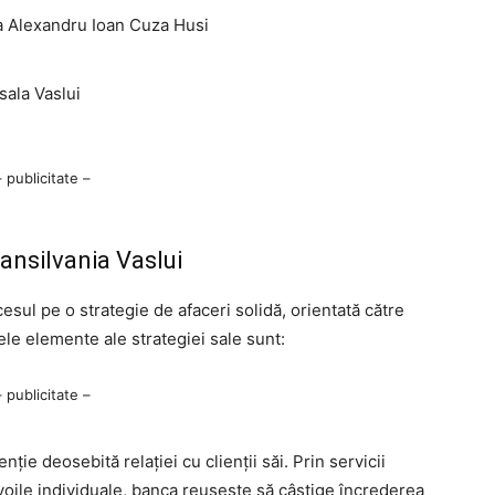
 Alexandru Ioan Cuza Husi
ala Vaslui
– publicitate –
ansilvania Vaslui
esul pe o strategie de afaceri solidă, orientată către
alele elemente ale strategiei sale sunt:
– publicitate –
nție deosebită relației cu clienții săi. Prin servicii
evoile individuale, banca reușește să câștige încrederea