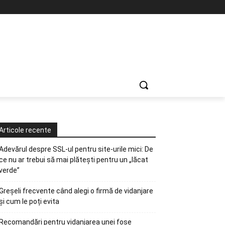
Articole recente
Adevărul despre SSL-ul pentru site-urile mici: De
ce nu ar trebui să mai plătești pentru un „lăcat
verde”
Greșeli frecvente când alegi o firmă de vidanjare
și cum le poți evita
Recomandări pentru vidanjarea unei fose