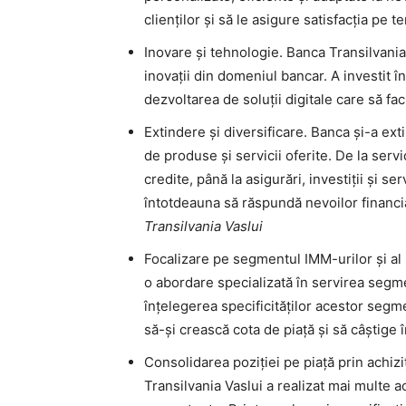
clienților și să le asigure satisfacția pe 
Inovare și tehnologie. Banca Transilvania 
inovații din domeniul bancar. A investit î
dezvoltarea de soluții digitale care să faci
Extindere și diversificare. Banca și-a ex
de produse și servicii oferite. De la serv
credite, până la asigurări, investiții și s
întotdeauna să răspundă nevoilor financiar
Transilvania Vaslui
Focalizare pe segmentul IMM-urilor și al 
o abordare specializată în servirea segme
înțelegerea specificităților acestor segme
să-și crească cota de piață și să câștige 
Consolidarea poziției pe piață prin achizi
Transilvania Vaslui a realizat mai multe a