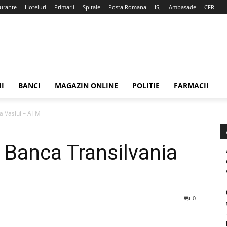
urante
Hoteluri
Primarii
Spitale
Posta Romana
ISJ
Ambasade
CFR
II
BANCI
MAGAZIN ONLINE
POLITIE
FARMACII
a Vaslui – ATM
 Banca Transilvania
0