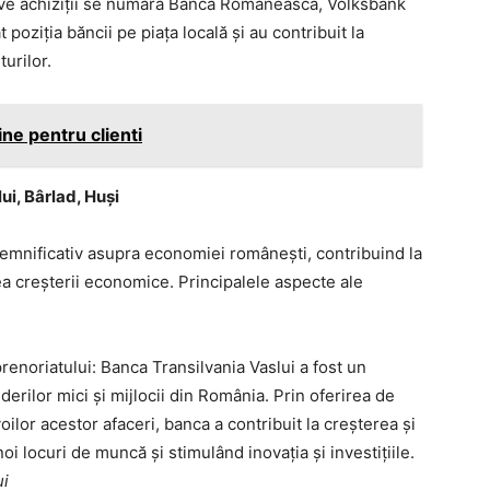
ive achiziții se numără Banca Românească, Volksbank
 poziția băncii pe piața locală și au contribuit la
turilor.
ne pentru clienti
i, Bârlad, Huși
semnificativ asupra economiei românești, contribuind la
ea creșterii economice. Principalele aspecte ale
renoriatului: Banca Transilvania Vaslui a fost un
derilor mici și mijlocii din România. Prin oferirea de
oilor acestor afaceri, banca a contribuit la creșterea și
 locuri de muncă și stimulând inovația și investițiile.
ui