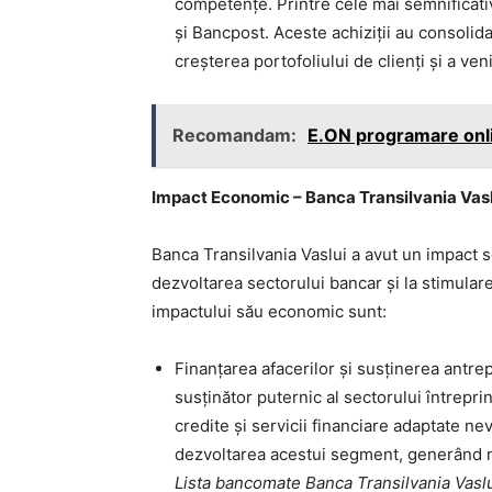
competențe. Printre cele mai semnificat
și Bancpost. Aceste achiziții au consolidat
creșterea portofoliului de clienți și a veni
Recomandam:
E.ON programare onli
Impact Economic – Banca Transilvania Vaslu
Banca Transilvania Vaslui a avut un impact 
dezvoltarea sectorului bancar și la stimular
impactului său economic sunt:
Finanțarea afacerilor și susținerea antrep
susținător puternic al sectorului întreprin
credite și servicii financiare adaptate nev
dezvoltarea acestui segment, generând noi
Lista bancomate Banca Transilvania Vasl