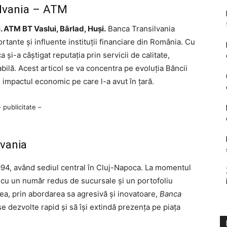
ilvania – ATM
 ATM BT Vaslui, Bârlad, Huși.
Banca Transilvania
tante și influente instituții financiare din România. Cu
 și-a câștigat reputația prin servicii de calitate,
bilă. Acest articol se va concentra pe evoluția Băncii
și impactul economic pe care l-a avut în țară.
– publicitate –
lvania
 1994, având sediul central în Cluj-Napoca. La momentul
că, cu un număr redus de sucursale și un portofoliu
tea, prin abordarea sa agresivă și inovatoare,
Banca
se dezvolte rapid și să își extindă prezența pe piața