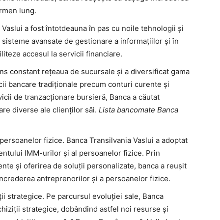
termen lung.
Vaslui a fost întotdeauna în pas cu noile tehnologii și
n sisteme avansate de gestionare a informațiilor și în
liteze accesul la servicii financiare.
tins constant rețeaua de sucursale și a diversificat gama
icii bancare tradiționale precum conturi curente și
ervicii de tranzacționare bursieră, Banca a căutat
e diverse ale clienților săi.
Lista bancomate Banca
persoanelor fizice. Banca Transilvania Vaslui a adoptat
ntului IMM-urilor și al persoanelor fizice. Prin
nte și oferirea de soluții personalizate, banca a reușit
încrederea antreprenorilor și a persoanelor fizice.
ții strategice. Pe parcursul evoluției sale, Banca
chiziții strategice, dobândind astfel noi resurse și