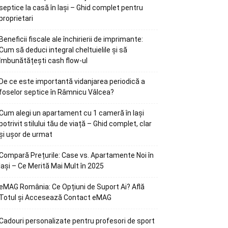
septice la casă în Iași – Ghid complet pentru
proprietari
Beneficii fiscale ale închirierii de imprimante:
Cum să deduci integral cheltuielile și să
îmbunătățești cash flow-ul
De ce este importantă vidanjarea periodică a
foselor septice în Râmnicu Vâlcea?
Cum alegi un apartament cu 1 cameră în Iași
potrivit stilului tău de viață – Ghid complet, clar
și ușor de urmat
Compară Prețurile: Case vs. Apartamente Noi în
Iași – Ce Merită Mai Mult în 2025
eMAG România: Ce Opțiuni de Suport Ai? Află
Totul și Accesează Contact eMAG
Cadouri personalizate pentru profesori de sport