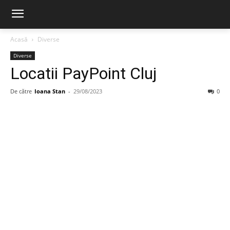
Acasă
Diverse
Diverse
Locatii PayPoint Cluj
De către
Ioana Stan
-
29/08/2023
0