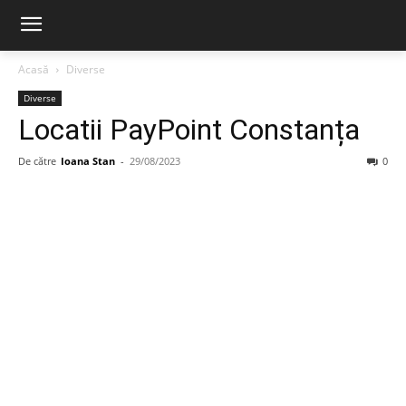
Acasă
Diverse
Diverse
Locatii PayPoint Constanța
De către
Ioana Stan
-
29/08/2023
0