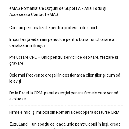
eMAG România: Ce Opțiuni de Suport Ai? Află Totul și
Accesează Contact eMAG
Cadouri personalizate pentru profesori de sport
Importanța vidanjării periodice pentru buna funcționare a
canalizării în Brașov
Prelucrare CNC – Ghid pentru servicii de debitare, frezare și
gravare
Cele mai frecvente greșeli în gestionarea clienților și cum să
le eviți
De la Excel la CRM: pasul esențial pentru firmele care vor să
evolueze
Firmele mici și mijlocii din România descoperă softurile CRM
ZuzuLand – un spațiu de joacă unic pentru copii în Iași, creat