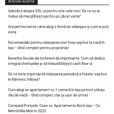
Articole recente
Adevărul despre SSL-ul pentru site-urile mici: De ce nu ar
trebui să mai plătești pentru un „lăcat verde”
Greșeli frecvente când alegi o firmă de vidanjare și cum le poți
evita
Recomandări pentru vidanjarea unei fose septice la casă în
Iași – Ghid complet pentru proprietari
Beneficii fiscale ale închirierii de imprimante: Cum să deduci
integral cheltuielile și să îmbunătățești cash flow-ul
De ce este importantă vidanjarea periodică a foselor septice
în Râmnicu Vâlcea?
Cum alegi un apartament cu 1 cameră în Iași potrivit stilului
tău de viață – Ghid complet, clar și ușor de urmat
Compară Prețurile: Case vs. Apartamente Noi în Iași – Ce
Merită Mai Mult în 2025