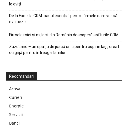
le eviți
De la Excel la CRM: pasul esențial pentru firmele care vor să
evolueze
Firmele mici și mijlocii din România descoperă softurile CRM
ZuzuLand – un spațiu de joacă unic pentru copii în Iași, creat
cu grijă pentru întreaga familie
Recomandari
Acasa
Curieri
Energie
Servicii
Banci