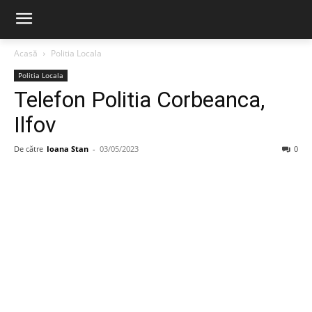
Acasă
Politia Locala
Politia Locala
Telefon Politia Corbeanca,
Ilfov
De către
Ioana Stan
-
03/05/2023
0