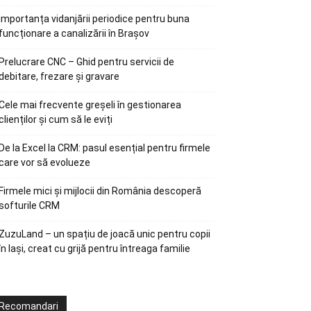
Importanța vidanjării periodice pentru buna
funcționare a canalizării în Brașov
Prelucrare CNC – Ghid pentru servicii de
debitare, frezare și gravare
Cele mai frecvente greșeli în gestionarea
clienților și cum să le eviți
De la Excel la CRM: pasul esențial pentru firmele
care vor să evolueze
Firmele mici și mijlocii din România descoperă
softurile CRM
ZuzuLand – un spațiu de joacă unic pentru copii
în Iași, creat cu grijă pentru întreaga familie
Recomandari