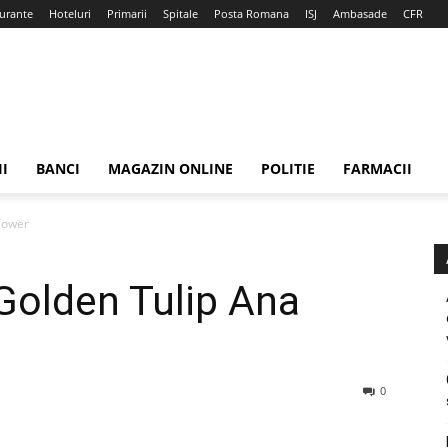
urante
Hoteluri
Primarii
Spitale
Posta Romana
ISJ
Ambasade
CFR
II
BANCI
MAGAZIN ONLINE
POLITIE
FARMACII
Tower
Golden Tulip Ana
0