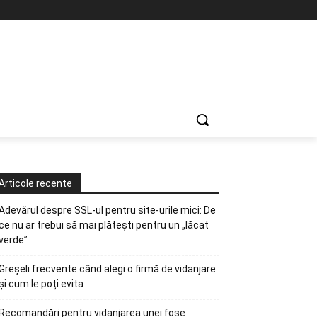
Articole recente
Adevărul despre SSL-ul pentru site-urile mici: De
ce nu ar trebui să mai plătești pentru un „lăcat
verde”
Greșeli frecvente când alegi o firmă de vidanjare
și cum le poți evita
Recomandări pentru vidanjarea unei fose