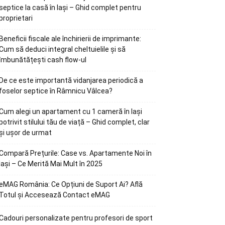
septice la casă în Iași – Ghid complet pentru
proprietari
Beneficii fiscale ale închirierii de imprimante:
Cum să deduci integral cheltuielile și să
îmbunătățești cash flow-ul
De ce este importantă vidanjarea periodică a
foselor septice în Râmnicu Vâlcea?
Cum alegi un apartament cu 1 cameră în Iași
potrivit stilului tău de viață – Ghid complet, clar
și ușor de urmat
Compară Prețurile: Case vs. Apartamente Noi în
Iași – Ce Merită Mai Mult în 2025
eMAG România: Ce Opțiuni de Suport Ai? Află
Totul și Accesează Contact eMAG
Cadouri personalizate pentru profesori de sport