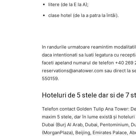
litere (de la E la A);
clase hotel (de la a patra la întâi).
In randurile urmatoare reamintim modalitat
daca intentionati sa luati legatura cu recep
faceti apeland numarul de telefon +40 269 
reservations@anatower.com
sau direct la se
550159.
Hoteluri de 5 stele dar si de 7 s
Telefon contact Golden Tulip Ana Tower: De 
maxim 5 stele, dar în lume există și hoteluri c
Dubai (Burj Al Arab, Dubai, Pentominium, Du
(MorganPlaza), Beijing, Emirates Palace, Abu