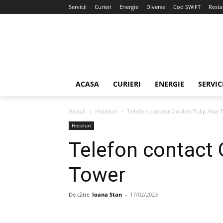
Servicii
Curieri
Energie
Diverse
Cod SWIFT
Resta
ACASA
CURIERI
ENERGIE
SERVIC
Acasă
Hoteluri
Telefon contact Golden Tulip Ana 
Hoteluri
Telefon contact 
Tower
De către
Ioana Stan
-
17/02/2023