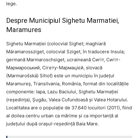
lege.
Despre Municipiul Sighetu Marmatiei,
Maramures
Sighetu Marmației (colocvial Sighet; maghiară
Máramarossziget, colocvial Sziget, în traducere Insula;
germană Marmaroschsiget, ucraineană Сигіт, Сигіт-
Мармароський, Сігету-Мармацієй, slovacă
(Marmarošská) Sihoť) este un municipiu în județul
Maramureș, Transilvania, România, format din localitățile
componente: Iapa, Lazu Baciului, Sighetu Marmației
(reședința), Șugău, Valea Cufundoasă și Valea Hotarului.
Localitatea are o populație de 37.640 locuitori (2011), fiind
al doilea centru urban ca mărime și ca importanță al
județului după orașul-reședință Baia Mare.