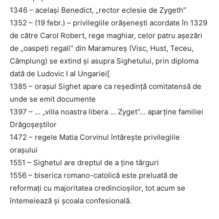
1346 – același Benedict, „rector eclesie de Zygeth”
1352 – (19 febr.) – privilegiile orășenești acordate în 1329
de către Carol Robert, rege maghiar, celor patru așezări
de „oaspeți regali” din Maramureș (Visc, Hust, Teceu,
Câmplung) se extind și asupra Sighetului, prin diploma
dată de Ludovic I al Ungariei[
1385 – orașul Sighet apare ca reședință comitatensă de
unde se emit documente
1397 – … „villa noastra libera … Zyget”… aparține familiei
Drăgoșeștilor
1472 – regele Matia Corvinul întărește privilegiile
orașului
1551 – Sighetul are dreptul de a ține târguri
1556 – biserica romano-catolică este preluată de
reformați cu majoritatea credincioșilor, tot acum se
întemeiează și școala confesională.