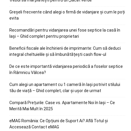
trebui să mai plătești pentru un „lăcat verde”
Greșeli frecvente când alegi o firmă de vidanjare și cum le poți
evita
Recomandări pentru vidanjarea unei fose septice la casă în
Iași – Ghid complet pentru proprietari
Beneficii fiscale ale închirierii de imprimante: Cum să deduci
integral cheltuielile și să îmbunătățești cash flow-ul
De ce este importantă vidanjarea periodică a foselor septice
în Râmnicu Vâlcea?
Cum alegi un apartament cu 1 cameră în Iași potrivit stilului
tău de viață – Ghid complet, clar și ușor de urmat
Compară Prețurile: Case vs. Apartamente Noi în Iași – Ce
Merită Mai Mult în 2025
eMAG România: Ce Opțiuni de Suport Ai? Află Totul și
Accesează Contact eMAG