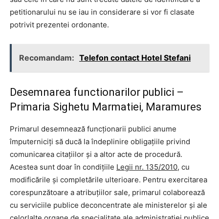
petitionarului nu se iau in considerare si vor fi clasate
potrivit prezentei ordonante.
Recomandam:
Telefon contact Hotel Stefani
Desemnarea functionarilor publici –
Primaria Sighetu Marmatiei, Maramures
Primarul desemnează funcţionarii publici anume
împuterniciţi să ducă la îndeplinire obligaţiile privind
comunicarea citaţiilor şi a altor acte de procedură.
Acestea sunt doar în condiţiile
Legii nr. 135/2010,
cu
modificările şi completările ulterioare. Pentru exercitarea
corespunzătoare a atribuţiilor sale, primarul colaborează
cu serviciile publice deconcentrate ale ministerelor şi ale
celorlalte organe de specialitate ale administraţiei publice